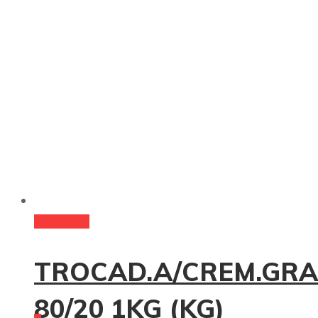
Read more
TROCAD.A/CREM.GR
80/20 1KG (KG)