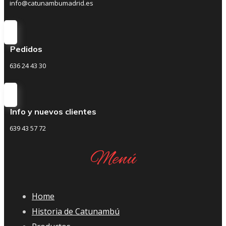
info@catunambumadrid.es
Pedidos
636 24 43 30
Info y nuevos clientes
639 43 57 72
Menú
Home
Historia de Catunambú