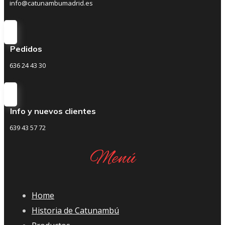
info@catunambumadrid.es
Pedidos
636 24 43 30
Info y nuevos clientes
639 43 57 72
Menú
Home
Historia de Catunambú