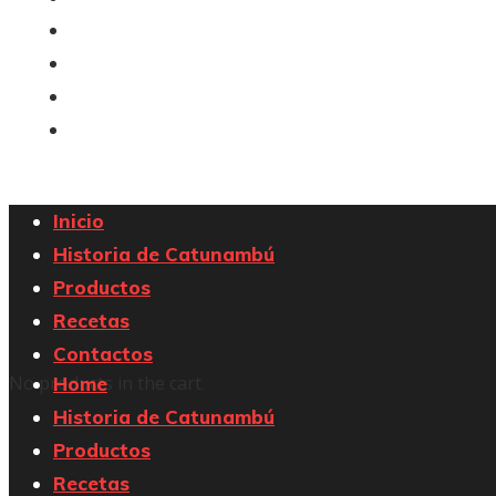
Historia de Catunambú
Productos
Recetas
Contactos
Inicio
Historia de Catunambú
Productos
Recetas
Contactos
No products in the cart.
Home
Historia de Catunambú
Productos
Recetas